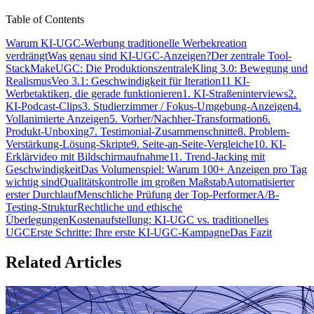
Table of Contents
Warum KI-UGC-Werbung traditionelle Werbekreation
verdrängt
Was genau sind KI-UGC-Anzeigen?
Der zentrale Tool-
Stack
MakeUGC: Die Produktionszentrale
Kling 3.0: Bewegung und
Realismus
Veo 3.1: Geschwindigkeit für Iteration
11 KI-
Werbetaktiken, die gerade funktionieren
1. KI-Straßeninterviews
2.
KI-Podcast-Clips
3. Studierzimmer / Fokus-Umgebung-Anzeigen
4.
Vollanimierte Anzeigen
5. Vorher/Nachher-Transformation
6.
Produkt-Unboxing
7. Testimonial-Zusammenschnitte
8. Problem-
Verstärkung-Lösung-Skripte
9. Seite-an-Seite-Vergleiche
10. KI-
Erklärvideo mit Bildschirmaufnahme
11. Trend-Jacking mit
Geschwindigkeit
Das Volumenspiel: Warum 100+ Anzeigen pro Tag
wichtig sind
Qualitätskontrolle im großen Maßstab
Automatisierter
erster Durchlauf
Menschliche Prüfung der Top-Performer
A/B-
Testing-Struktur
Rechtliche und ethische
Überlegungen
Kostenaufstellung: KI-UGC vs. traditionelles
UGC
Erste Schritte: Ihre erste KI-UGC-Kampagne
Das Fazit
Related Articles