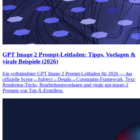
GPT Image 2 Prompt-Leitfaden: Tipps, Vorlagen &
virale Beispiele (2026)
Ein vollständiger GPT Image 2 Prompt-Leitfaden für 2026 — das
offizielle Scene→Subject→Details→Constraints-Framework, Text-
Rendering-Tricks, Bearbeitungsvorlagen und virale gpt-image-2
Prompts von Top-X-Erstellern.