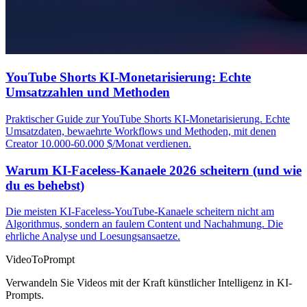
YouTube Shorts KI-Monetarisierung: Echte
Umsatzzahlen und Methoden
Praktischer Guide zur YouTube Shorts KI-Monetarisierung. Echte
Umsatzdaten, bewaehrte Workflows und Methoden, mit denen
Creator 10.000-60.000 $/Monat verdienen.
Warum KI-Faceless-Kanaele 2026 scheitern (und wie
du es behebst)
Die meisten KI-Faceless-YouTube-Kanaele scheitern nicht am
Algorithmus, sondern an faulem Content und Nachahmung. Die
ehrliche Analyse und Loesungsansaetze.
VideoToPrompt
Verwandeln Sie Videos mit der Kraft künstlicher Intelligenz in KI-
Prompts.