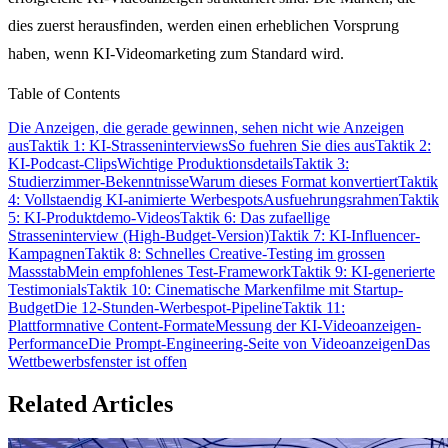
dies zuerst herausfinden, werden einen erheblichen Vorsprung
haben, wenn KI-Videomarketing zum Standard wird.
Table of Contents
Die Anzeigen, die gerade gewinnen, sehen nicht wie Anzeigen
aus
Taktik 1: KI-Strasseninterviews
So fuehren Sie dies aus
Taktik 2:
KI-Podcast-Clips
Wichtige Produktionsdetails
Taktik 3:
Studierzimmer-Bekenntnisse
Warum dieses Format konvertiert
Taktik
4: Vollstaendig KI-animierte Werbespots
Ausfuehrungsrahmen
Taktik
5: KI-Produktdemo-Videos
Taktik 6: Das zufaellige
Strasseninterview (High-Budget-Version)
Taktik 7: KI-Influencer-
Kampagnen
Taktik 8: Schnelles Creative-Testing im grossen
Massstab
Mein empfohlenes Test-Framework
Taktik 9: KI-generierte
Testimonials
Taktik 10: Cinematische Markenfilme mit Startup-
Budget
Die 12-Stunden-Werbespot-Pipeline
Taktik 11:
Plattformnative Content-Formate
Messung der KI-Videoanzeigen-
Performance
Die Prompt-Engineering-Seite von Videoanzeigen
Das
Wettbewerbsfenster ist offen
Related Articles