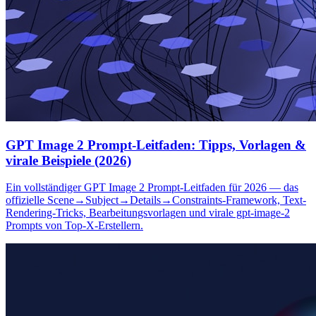
GPT Image 2 Prompt-Leitfaden: Tipps, Vorlagen &
virale Beispiele (2026)
Ein vollständiger GPT Image 2 Prompt-Leitfaden für 2026 — das
offizielle Scene→Subject→Details→Constraints-Framework, Text-
Rendering-Tricks, Bearbeitungsvorlagen und virale gpt-image-2
Prompts von Top-X-Erstellern.