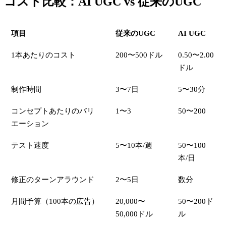
コスト比較：AI UGC vs 従来のUGC
項目
従来のUGC
AI UGC
1本あたりのコスト
200〜500ドル
0.50〜2.00
ドル
制作時間
3〜7日
5〜30分
コンセプトあたりのバリ
1〜3
50〜200
エーション
テスト速度
5〜10本/週
50〜100
本/日
修正のターンアラウンド
2〜5日
数分
月間予算（100本の広告）
20,000〜
50〜200ド
50,000ドル
ル