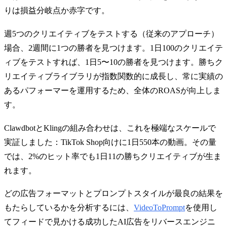
りは損益分岐点か赤字です。
週5つのクリエイティブをテストする（従来のアプローチ）
場合、2週間に1つの勝者を見つけます。1日100のクリエイテ
ィブをテストすれば、1日5〜10の勝者を見つけます。勝ちク
リエイティブライブラリが指数関数的に成長し、常に実績の
あるパフォーマーを運用するため、全体のROASが向上しま
す。
ClawdbotとKlingの組み合わせは、これを極端なスケールで
実証しました：TikTok Shop向けに1日550本の動画。その量
では、2%のヒット率でも1日11の勝ちクリエイティブが生ま
れます。
どの広告フォーマットとプロンプトスタイルが最良の結果を
もたらしているかを分析するには、
VideoToPrompt
を使用し
てフィードで見かける成功したAI広告をリバースエンジニ