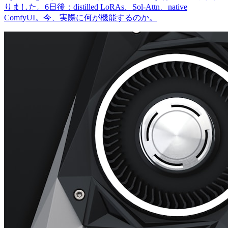
りました。6日後：distilled LoRAs、Sol-Attn、native
ComfyUI。今、実際に何が機能するのか。