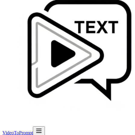
VideoToPrompt