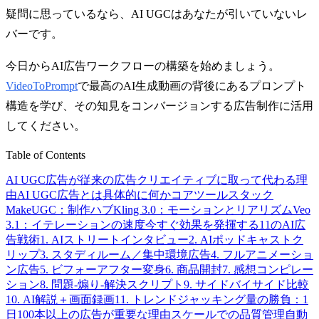
疑問に思っているなら、AI UGCはあなたが引いていないレ
バーです。
今日からAI広告ワークフローの構築を始めましょう。
VideoToPrompt
で最高のAI生成動画の背後にあるプロンプト
構造を学び、その知見をコンバージョンする広告制作に活用
してください。
Table of Contents
AI UGC広告が従来の広告クリエイティブに取って代わる理
由
AI UGC広告とは具体的に何か
コアツールスタック
MakeUGC：制作ハブ
Kling 3.0：モーションとリアリズム
Veo
3.1：イテレーションの速度
今すぐ効果を発揮する11のAI広
告戦術
1. AIストリートインタビュー
2. AIポッドキャストク
リップ
3. スタディルーム／集中環境広告
4. フルアニメーショ
ン広告
5. ビフォーアフター変身
6. 商品開封
7. 感想コンピレー
ション
8. 問題-煽り-解決スクリプト
9. サイドバイサイド比較
10. AI解説＋画面録画
11. トレンドジャッキング
量の勝負：1
日100本以上の広告が重要な理由
スケールでの品質管理
自動