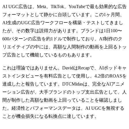
AI UGC広告は、Meta、TikTok、YouTubeで最も効果的な広告
フォーマットとして静かに台頭しています。この1ヶ月間、
AI生成のUGC広告ワークフローを構築・テストしてきまし
たが、その数字は説得力があります。ブランドは1日100〜
600パターンの広告を約1ドルで制作しており、AI制作のク
リエイティブの中には、高額な人間制作の動画を上回るトッ
プ広告として機能しているものもあります。
これは理論ではありません。DavidはRecapで、AIポッドキャ
ストインタビューを有料広告として使用し、4.2倍のROASを
達成したと報告しています。DTCMidasは、完全なAIアニメ
ーション広告が、大手ブランドのトップ支出広告として、人
間が制作した高額な動画を上回っていることを確認しまし
た。経済性とパフォーマンスデータは、AI UGCを無視する
ことが機会損失になる転換点に達しています。