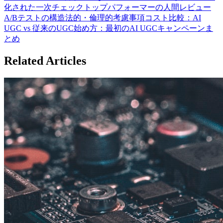
化された一次チェック
トップパフォーマーの人間レビュー
A/Bテストの構造
法的・倫理的考慮事項
コスト比較：AI
UGC vs 従来のUGC
始め方：最初のAI UGCキャンペーン
ま
とめ
Related Articles