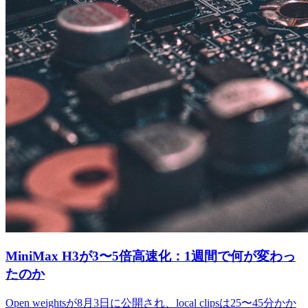
MiniMax H3が3〜5倍高速化：1週間で何が変わっ
たのか
Open weightsが8月3日に公開され、local clipsは25〜45分かか