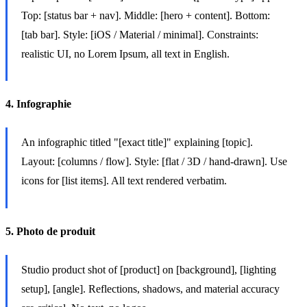
Top: [status bar + nav]. Middle: [hero + content]. Bottom:
[tab bar]. Style: [iOS / Material / minimal]. Constraints:
realistic UI, no Lorem Ipsum, all text in English.
4. Infographie
An infographic titled "[exact title]" explaining [topic].
Layout: [columns / flow]. Style: [flat / 3D / hand-drawn]. Use
icons for [list items]. All text rendered verbatim.
5. Photo de produit
Studio product shot of [product] on [background], [lighting
setup], [angle]. Reflections, shadows, and material accuracy