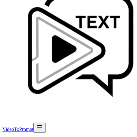
VideoToPrompt