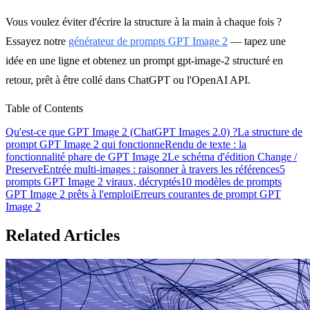
Vous voulez éviter d'écrire la structure à la main à chaque fois ?
Essayez notre
générateur de prompts GPT Image 2
— tapez une
idée en une ligne et obtenez un prompt gpt-image-2 structuré en
retour, prêt à être collé dans ChatGPT ou l'OpenAI API.
Table of Contents
Qu'est-ce que GPT Image 2 (ChatGPT Images 2.0) ?
La structure de
prompt GPT Image 2 qui fonctionne
Rendu de texte : la
fonctionnalité phare de GPT Image 2
Le schéma d'édition Change /
Preserve
Entrée multi-images : raisonner à travers les références
5
prompts GPT Image 2 viraux, décryptés
10 modèles de prompts
GPT Image 2 prêts à l'emploi
Erreurs courantes de prompt GPT
Image 2
Related Articles