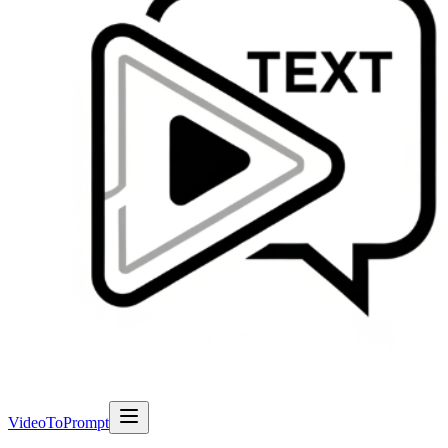
VideoToPrompt