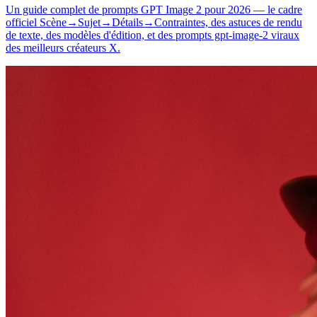
Un guide complet de prompts GPT Image 2 pour 2026 — le cadre
officiel Scène→Sujet→Détails→Contraintes, des astuces de rendu
de texte, des modèles d'édition, et des prompts gpt-image-2 viraux
des meilleurs créateurs X.