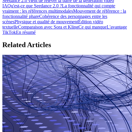
Seedance 2.0 vient de relever la barre de la génération vidéo
IA
Qu'est-ce que Seedance 2.0 ?
La fonctionnalité qui compte
vraiment : les références multimodales
Mouvement de référence : la
fonctionnalité phare
Cohérence des personnages entre les
scènes
Physique et qualité de mouvement
Édition vidéo
textuelle
Comparaison avec Sora et Kling
Ce qui manque
L'avantage
TikTok
En résumé
Related Articles