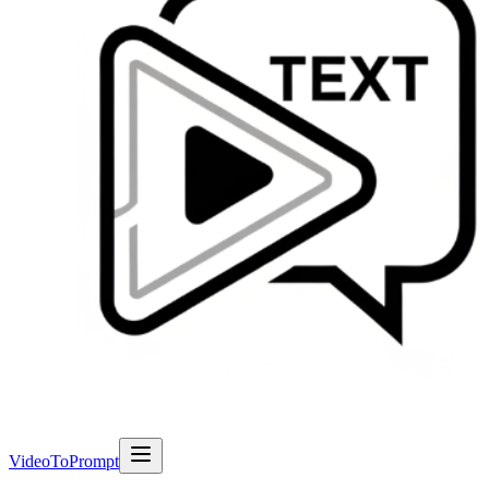
VideoToPrompt