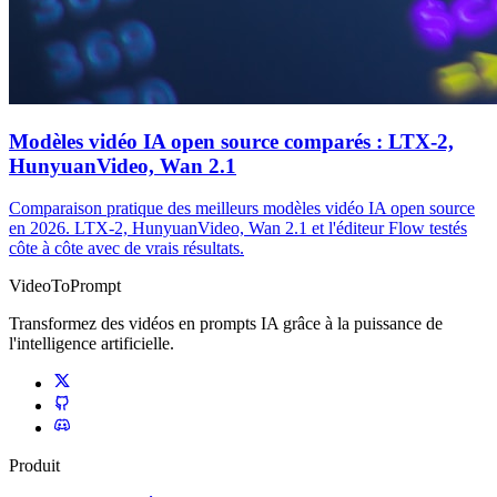
Modèles vidéo IA open source comparés : LTX-2,
HunyuanVideo, Wan 2.1
Comparaison pratique des meilleurs modèles vidéo IA open source
en 2026. LTX-2, HunyuanVideo, Wan 2.1 et l'éditeur Flow testés
côte à côte avec de vrais résultats.
VideoToPrompt
Transformez des vidéos en prompts IA grâce à la puissance de
l'intelligence artificielle.
Produit