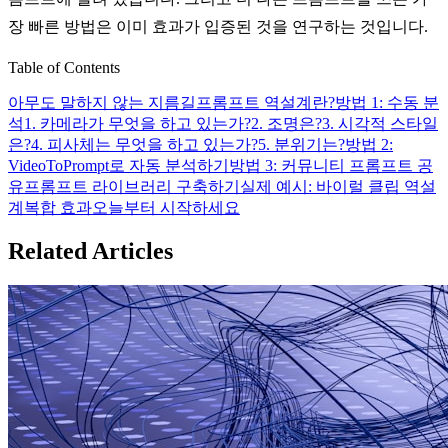
장 빠른 방법은 이미 효과가 입증된 것을 연구하는 것입니다.
Table of Contents
아무도 말하지 않는 지름길
프롬프트 역설계란?
방법 1: 수동 분
석
1. 카메라가 무엇을 하고 있는가?
2. 조명은?
3. 시각적 스타일
은?
4. 피사체는 무엇을 하고 있는가?
5. 분위기는?
방법 2:
VideoToPrompt로 자동 분석하기
방법 3: 커뮤니티 프롬프트 공
유
프롬프트 라이브러리 구축하기
실제 예시: 바이럴 클립 역설
계
복합 효과
오늘부터 시작하세요
Related Articles