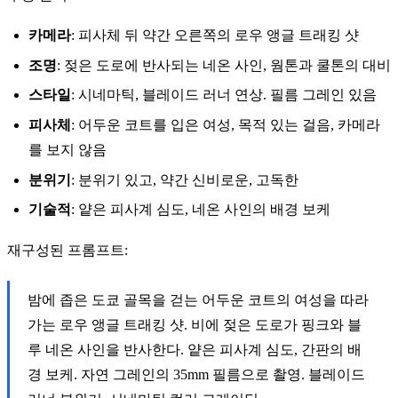
카메라
: 피사체 뒤 약간 오른쪽의 로우 앵글 트래킹 샷
조명
: 젖은 도로에 반사되는 네온 사인, 웜톤과 쿨톤의 대비
스타일
: 시네마틱, 블레이드 러너 연상. 필름 그레인 있음
피사체
: 어두운 코트를 입은 여성, 목적 있는 걸음, 카메라
를 보지 않음
분위기
: 분위기 있고, 약간 신비로운, 고독한
기술적
: 얕은 피사계 심도, 네온 사인의 배경 보케
재구성된 프롬프트:
밤에 좁은 도쿄 골목을 걷는 어두운 코트의 여성을 따라
가는 로우 앵글 트래킹 샷. 비에 젖은 도로가 핑크와 블
루 네온 사인을 반사한다. 얕은 피사계 심도, 간판의 배
경 보케. 자연 그레인의 35mm 필름으로 촬영. 블레이드