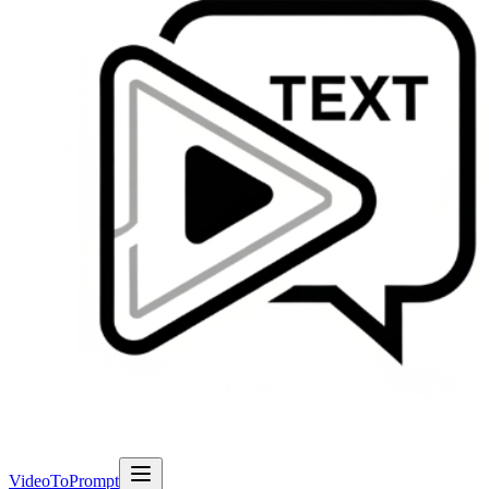
VideoToPrompt