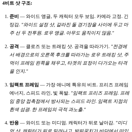
4비트 샷 구조:
준비
— 와이드 앵글, 두 캐릭터 모두 보임. 카메라 고정. 긴
장감.
"와이드 설정 샷, 갈라진 돌 경기장을 사이에 두고 마
주 선 두 전투원. 로우 앵글. 아무도 움직이지 않음."
공격
— 클로즈 또는 트래킹 샷. 공격을 따라가기.
"전경에
서 배경으로의 오른쪽 후크를 따라가는 로우 트래킹 샷, 주
먹이 프레임 왼쪽을 채우고, 타겟의 표정이 다가오는 타격
을 인지."
임팩트 프레임
— 가장 애니메 특유의 비트. 프리즈 프레임
에너지, 스피드 라인, 빛 폭발.
"임팩트 프리즈 프레임. 프레
임 중앙 접촉점에서 방사되는 스피드 라인. 임팩트 지점의
흰색 섬광. 한 프레임의 극적 과노출."
반응
— 와이드 또는 미디엄. 캐릭터가 뒤로 날아감.
"미디
엄 샷, 캐릭터가 뒤로 밀려나고, 발뒤꿈치가 바닥에서 떠있