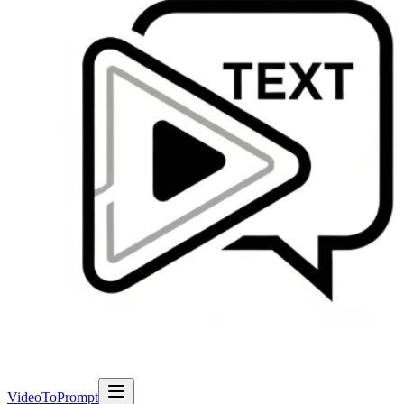
VideoToPrompt