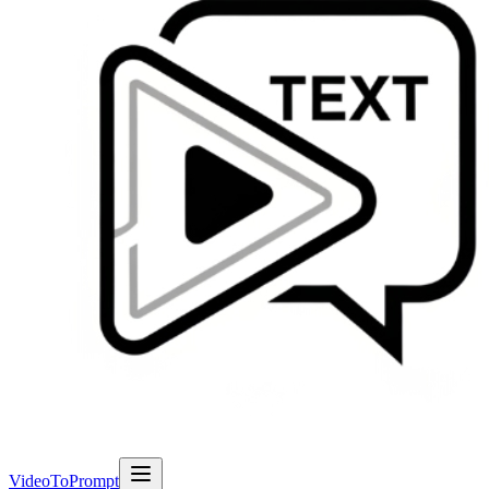
VideoToPrompt