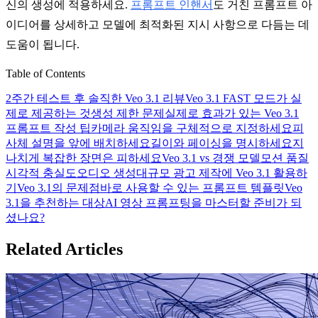
신의 생성에 적용하세요.
프롬프트 인핸서
도 거친 프롬프트 아
이디어를 상세하고 모델에 최적화된 지시 사항으로 다듬는 데
도움이 됩니다.
Table of Contents
2주간 테스트 후 솔직한 Veo 3.1 리뷰
Veo 3.1 FAST 모드가 실
제로 제공하는 것
생성 제한 문제
실제로 효과가 있는 Veo 3.1
프롬프트 작성 팁
카메라 움직임을 구체적으로 지정하세요
피
사체 설명을 앞에 배치하세요
길이와 페이싱을 명시하세요
지
나치게 복잡한 장면은 피하세요
Veo 3.1 vs 경쟁 모델
모션 품질
시각적 충실도
오디오 생성
대규모 광고 제작에 Veo 3.1 활용하
기
Veo 3.1의 문제점
바로 사용할 수 있는 프롬프트 템플릿
Veo
3.1을 추천하는 대상
AI 영상 프롬프팅을 마스터할 준비가 되
셨나요?
Related Articles