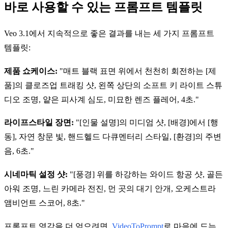
바로 사용할 수 있는 프롬프트 템플릿
Veo 3.1에서 지속적으로 좋은 결과를 내는 세 가지 프롬프트
템플릿:
제품 쇼케이스:
"매트 블랙 표면 위에서 천천히 회전하는 [제
품]의 클로즈업 트래킹 샷, 왼쪽 상단의 소프트 키 라이트 스튜
디오 조명, 얕은 피사계 심도, 미묘한 렌즈 플레어, 4초."
라이프스타일 장면:
"[인물 설명]의 미디엄 샷, [배경]에서 [행
동], 자연 창문 빛, 핸드헬드 다큐멘터리 스타일, [환경]의 주변
음, 6초."
시네마틱 설정 샷:
"[풍경] 위를 하강하는 와이드 항공 샷, 골든
아워 조명, 느린 카메라 전진, 먼 곳의 대기 안개, 오케스트라
앰비언트 스코어, 8초."
프롬프트 영감을 더 얻으려면,
VideoToPrompt
로 마음에 드는