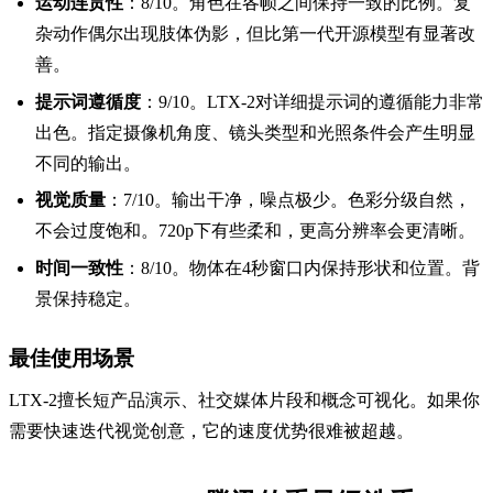
运动连贯性
：8/10。角色在各帧之间保持一致的比例。复
杂动作偶尔出现肢体伪影，但比第一代开源模型有显著改
善。
提示词遵循度
：9/10。LTX-2对详细提示词的遵循能力非常
出色。指定摄像机角度、镜头类型和光照条件会产生明显
不同的输出。
视觉质量
：7/10。输出干净，噪点极少。色彩分级自然，
不会过度饱和。720p下有些柔和，更高分辨率会更清晰。
时间一致性
：8/10。物体在4秒窗口内保持形状和位置。背
景保持稳定。
最佳使用场景
LTX-2擅长短产品演示、社交媒体片段和概念可视化。如果你
需要快速迭代视觉创意，它的速度优势很难被超越。