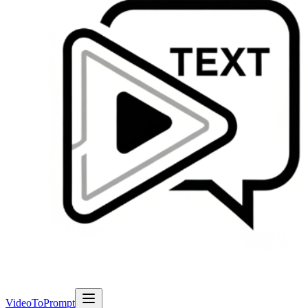
VideoToPrompt