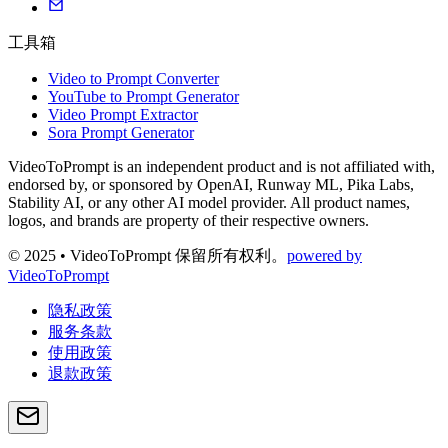
工具箱
Video to Prompt Converter
YouTube to Prompt Generator
Video Prompt Extractor
Sora Prompt Generator
VideoToPrompt is an independent product and is not affiliated with,
endorsed by, or sponsored by OpenAI, Runway ML, Pika Labs,
Stability AI, or any other AI model provider. All product names,
logos, and brands are property of their respective owners.
© 2025 • VideoToPrompt 保留所有权利。
powered by
VideoToPrompt
隐私政策
服务条款
使用政策
退款政策