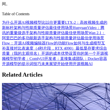
间。
Table of Contents
为什么开源AI视频模型比以往更重要
LTX-2：高效视频生成的
新标杆
架构与性能
质量评估
最佳使用场景
HunyuanVideo：腾
讯的重量级选手
架构与性能
质量评估
最佳使用场景
Wan 2.1：
阿里巴巴的多功能新选手
架构与性能
质量评估
最佳使用场景
Flow：开源AI视频编辑器
Flow的功能
Flow如何与生成模型互
补
直接对比表
速度（4秒片段，RTX 4090）
最低显存要求
综合
质量（我的主观排名）
开源的成本优势
设置你的第一个开源视
频模型
初学者：ComfyUI
开发者：直接集成
团队：Docker容器
开源模型的提示词技巧
未来展望
开始使用开源视频AI
Related Articles