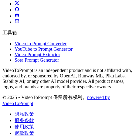
工具箱
Video to Prompt Converter
YouTube to Prompt Generator
Video Prompt Extractor
Sora Prompt Generator
VideoToPrompt is an independent product and is not affiliated with,
endorsed by, or sponsored by OpenAI, Runway ML, Pika Labs,
Stability AI, or any other AI model provider. All product names,
logos, and brands are property of their respective owners.
© 2025 • VideoToPrompt 保留所有权利。
powered by
VideoToPrompt
隐私政策
服务条款
使用政策
退款政策