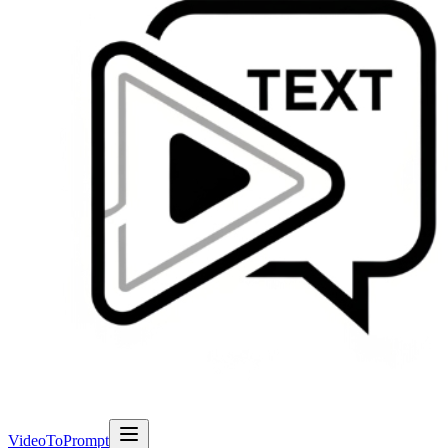
VideoToPrompt