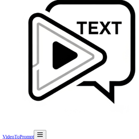
VideoToPrompt